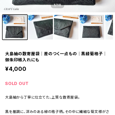
1
/10
大島紬の数寄屋袋｜差のつく一点もの｜黒緑菊格子｜
御朱印帳入れにも
¥4,000
SOLD OUT
大島紬から丁寧に仕立てた、上質な数寄屋袋。
黒を基調に、深みのある緑の格子柄。その中に繊細な菊文様がさ