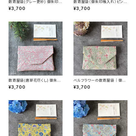
数寄屋袋(グレー更紗) 御朱印帳
数寄屋袋（御朱印帳入れ）ピンパ
入れ 和柄ポーチ Sukiyabag
ネル・ピンク柄／ウィリアムモリ
¥3,700
¥3,700
ス生地使用
数寄屋袋(唐草花尽くし) 御朱印
ベルフラワーの数寄屋袋｜御朱
帳入れ 和柄ポーチ Sukiyaba
印帳入れ・茶道
¥3,700
¥3,700
g