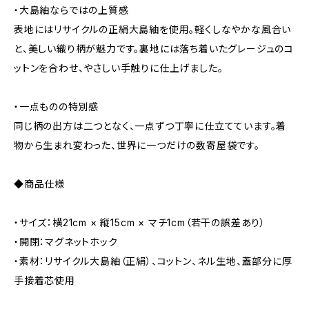
・大島紬ならではの上質感
表地にはリサイクルの正絹大島紬を使用。軽くしなやかな風合い
と、美しい織り柄が魅力です。裏地には落ち着いたグレージュのコ
ットンを合わせ、やさしい手触りに仕上げました。
・一点ものの特別感
同じ柄の出方は二つとなく、一点ずつ丁寧に仕立てています。着
物から生まれ変わった、世界に一つだけの数寄屋袋です。
◆商品仕様
・サイズ：横21cm × 縦15cm × マチ1cm（若干の誤差あり）
・開閉：マグネットホック
・素材：リサイクル大島紬（正絹）、コットン、ネル生地、蓋部分に厚
手接着芯使用