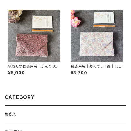
総絞りの数寄屋袋｜ふんわりピ
数寄屋袋｜差のつく一品｜Tuli
ンクグレー｜御朱印帳入れ・茶
ps2｜御朱印帳入れ
¥5,000
¥3,700
道
CATEGORY
髪飾り