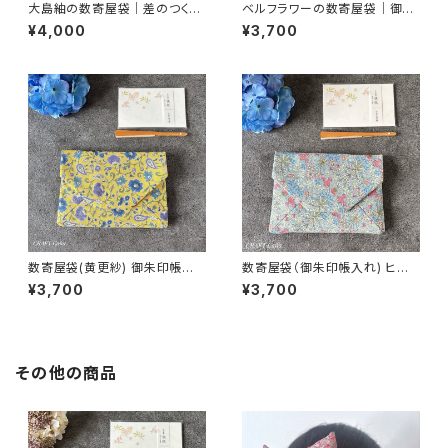
大島紬の数寄屋袋｜差のつく一
ベルフラワーの数寄屋袋｜御朱
点もの｜黒緑菊格子｜御朱印
印帳入れ・茶道
¥4,000
¥3,700
帳入れにも
数寄屋袋(黄更紗) 御朱印帳入
数寄屋袋（御朱印帳入れ) ヒヤ
れ 和柄ポーチ Sukiyabag
シンス柄／ウィリアムモリス生地
¥3,700
¥3,700
使用
その他の商品