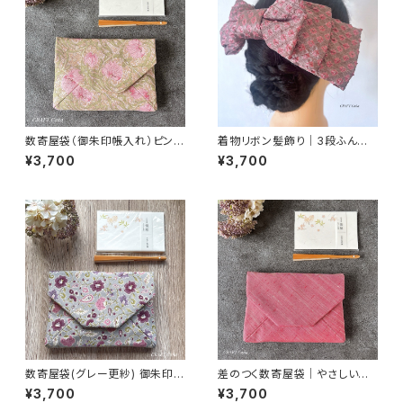
数寄屋袋（御朱印帳入れ）ピンパ
着物リボン髪飾り｜3段ふんわ
ネル・ピンク柄／ウィリアムモリ
りピンクグレー
¥3,700
¥3,700
ス生地使用
数寄屋袋(グレー更紗) 御朱印帳
差のつく数寄屋袋｜やさしいピ
入れ 和柄ポーチ Sukiyabag
ンク紬｜御朱印帳入れ・茶道
¥3,700
¥3,700