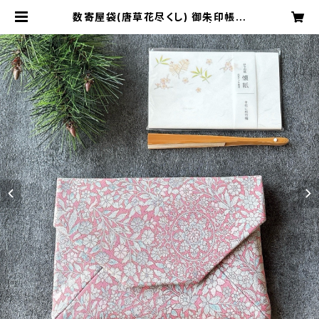
数寄屋袋(唐草花尽くし) 御朱印帳入
れ 和柄ポーチ Sukiyabag | CRAF
Tカーニャ