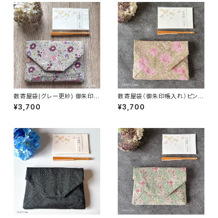
数寄屋袋(グレー更紗) 御朱印帳
数寄屋袋（御朱印帳入れ）ピンパ
入れ 和柄ポーチ Sukiyabag
ネル・ピンク柄／ウィリアムモリ
¥3,700
¥3,700
ス生地使用