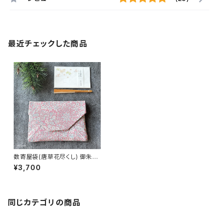
最近チェックした商品
数寄屋袋(唐草花尽くし) 御朱印
帳入れ 和柄ポーチ Sukiyaba
¥3,700
g
同じカテゴリの商品