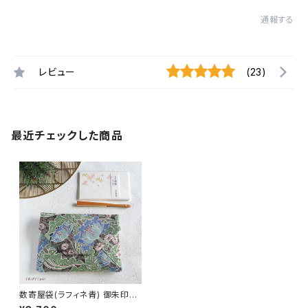
通報する
レビュー
(23)
最近チェックした商品
数寄屋袋(ラフィネ青) 御朱印帳
入れ Sukiyabag