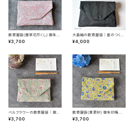
数寄屋袋(唐草花尽くし) 御朱印
大島紬の数寄屋袋｜差のつく一
帳入れ 和柄ポーチ Sukiyaba
点もの｜黒緑菊格子｜御朱印
¥3,700
¥4,000
g
帳入れにも
ベルフラワーの数寄屋袋｜御朱
数寄屋袋(黄更紗) 御朱印帳入
印帳入れ・茶道
れ 和柄ポーチ Sukiyabag
¥3,700
¥3,700