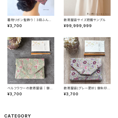
着物リボン髪飾り｜3段ふんわ
数寄屋袋サイズ把握サンプル
りピンクグレー
¥3,700
¥99,999,999
ベルフラワーの数寄屋袋｜御朱
数寄屋袋(グレー更紗) 御朱印帳
印帳入れ・茶道
入れ 和柄ポーチ Sukiyabag
¥3,700
¥3,700
CATEGORY