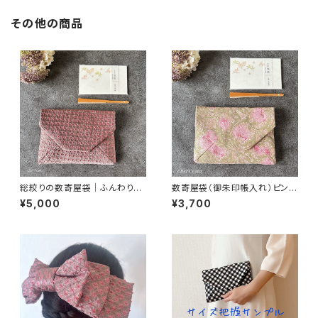
その他の商品
総絞りの数寄屋袋｜ふんわりピ
数寄屋袋（御朱印帳入れ）ピンパ
ンクグレー｜御朱印帳入れ・茶
ネル・ピンク柄／ウィリアムモリ
¥5,000
¥3,700
道
ス生地使用