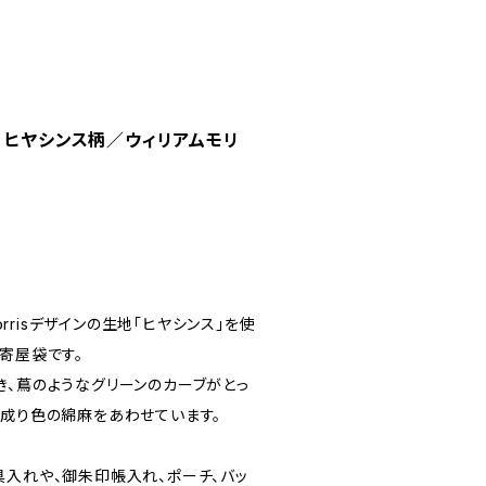
 ヒヤシンス柄／ウィリアムモリ
am Morrisデザインの生地「ヒヤシンス」を使
寄屋袋です。
き、蔦のようなグリーンのカーブがとっ
生成り色の綿麻をあわせています。
具入れや、御朱印帳入れ、ポーチ、バッ