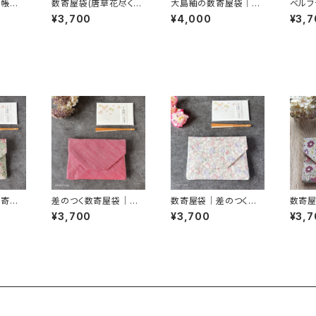
印帳入
数寄屋袋(唐草花尽くし)
大島紬の数寄屋袋｜差
ベルフ
ピンク
御朱印帳入れ 和柄ポー
のつく一点もの｜黒緑
袋｜御
¥3,700
¥4,000
¥3,7
リス生
チ Sukiyabag
菊格子｜御朱印帳入れ
道
にも
数寄屋
差のつく数寄屋袋｜や
数寄屋袋｜差のつく一
数寄屋
れ・茶
さしいピンク紬｜御朱
品｜Tulips2｜御朱印
御朱印帳入
¥3,700
¥3,700
¥3,7
印帳入れ・茶道
帳入れ
チ S