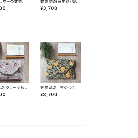
ラワーの数寄屋
数寄屋袋(黄更紗) 御朱
朱印帳入れ・茶
印帳入れ 和柄ポーチ S
00
¥3,700
ukiyabag
袋(グレー更紗)
数寄屋袋｜差のつく一
れ 和柄ポー
品｜ピンパネル・ブラッ
00
¥3,700
ukiyabag
ク｜御朱印帳入れにも