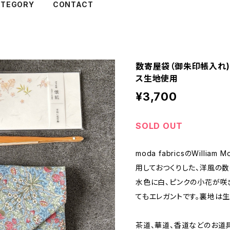
ATEGORY
CONTACT
数寄屋袋（御朱印帳入れ)
ス生地使用
¥3,700
SOLD OUT
moda fabricsのWilli
用しておつくりした、洋風の数
水色に白、ピンクの小花が咲
てもエレガントです。裏地は
茶道、華道、香道などのお道