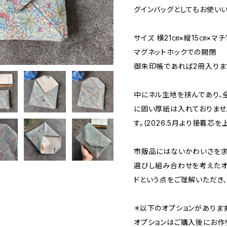
グインバッグとしてもお使い
サイズ 横21㎝×縦15㎝×マ
マグネットホックでの開閉
御朱印帳であれば2冊入りま
中にネル生地を挟んであり、
に固い厚紙は入れておりませ
す。(2026.5月より接着芯
市販品にはないかわいさを求
選びし組み合わせを考えたオ
ドという点をご理解いただき、
＊以下のオプションがあります
オプションはご購入後にお作