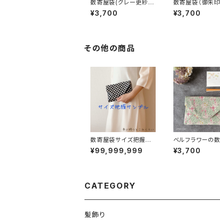
数寄屋袋(グレー更紗)
数寄屋袋（御朱
御朱印帳入れ 和柄ポー
れ）ピンパネル・
¥3,700
¥3,700
チ Sukiyabag
柄／ウィリアムモ
地使用
その他の商品
数寄屋袋サイズ把握サ
ベルフラワーの
ンプル
袋｜御朱印帳入
¥99,999,999
¥3,700
道
CATEGORY
髪飾り