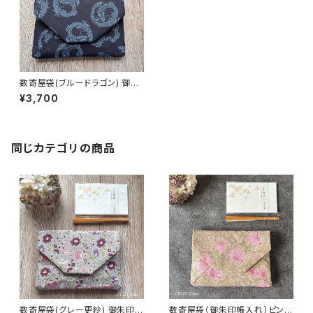
数寄屋袋(ブルードラゴン) 御朱
印帳入れ 和柄ポーチ Sukiyab
¥3,700
ag
同じカテゴリの商品
数寄屋袋(グレー更紗) 御朱印帳
数寄屋袋（御朱印帳入れ）ピンパ