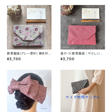
数寄屋袋(グレー更紗) 御朱印帳
差のつく数寄屋袋｜やさしいピ
入れ 和柄ポーチ Sukiyabag
ンク紬｜御朱印帳入れ・茶道
¥3,700
¥3,700