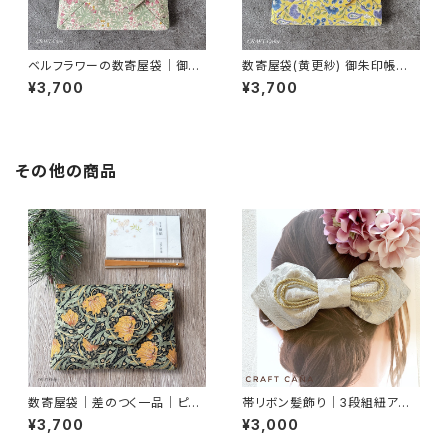
ベルフラワーの数寄屋袋｜御朱
数寄屋袋(黄更紗) 御朱印帳入
印帳入れ・茶道
れ 和柄ポーチ Sukiyabag
¥3,700
¥3,700
その他の商品
数寄屋袋｜差のつく一品｜ピン
帯リボン髪飾り｜3段組紐アレ
パネル・ブラック｜御朱印帳入れ
ンジ・ホワイトシルバー
¥3,700
¥3,000
にも