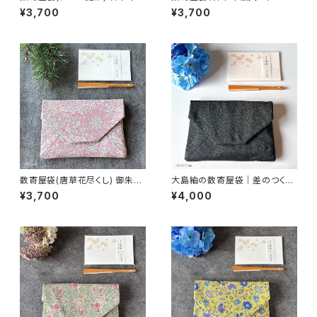
入れ 和柄ポーチ Sukiyabag
ネル・ピンク柄／ウィリアムモリ
¥3,700
¥3,700
ス生地使用
数寄屋袋(唐草花尽くし) 御朱印
大島紬の数寄屋袋｜差のつく一
帳入れ 和柄ポーチ Sukiyaba
点もの｜黒緑菊格子｜御朱印
¥3,700
¥4,000
g
帳入れにも