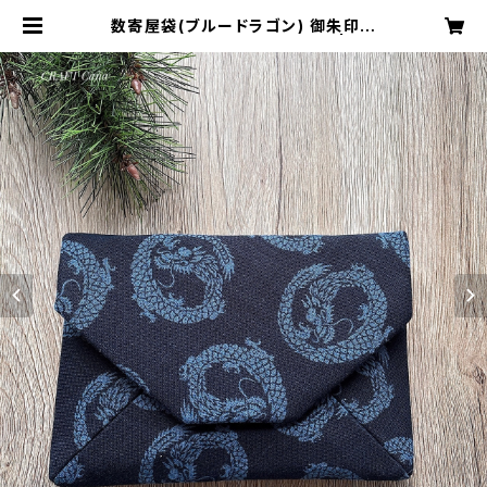
数寄屋袋(ブルードラゴン) 御朱印帳
入れ 和柄ポーチ Sukiyabag | CR
AFTカーニャ