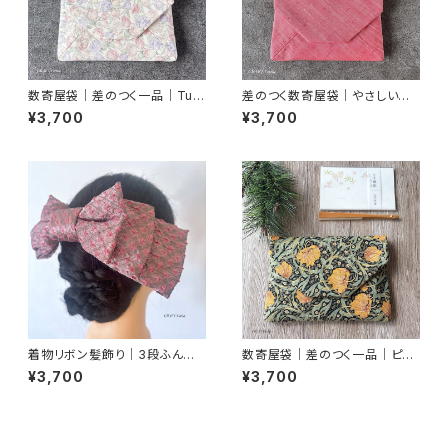
数寄屋袋｜差のつく一品｜Tuli
差のつく数寄屋袋｜やさしいピ
ps2｜御朱印帳入れ
ンク紬｜御朱印帳入れ・茶道
¥3,700
¥3,700
着物リボン髪飾り｜3段ふんわ
数寄屋袋｜差のつく一品｜ピン
りピンクグレー
パネル・ブラック｜御朱印帳入れ
¥3,700
¥3,700
にも