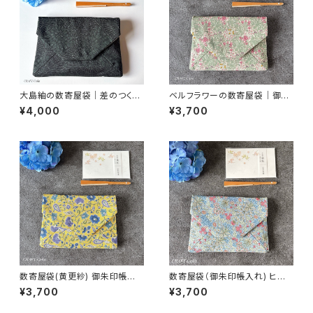
大島紬の数寄屋袋｜差のつく一
ベルフラワーの数寄屋袋｜御朱
点もの｜黒緑菊格子｜御朱印
印帳入れ・茶道
¥4,000
¥3,700
帳入れにも
数寄屋袋(黄更紗) 御朱印帳入
数寄屋袋（御朱印帳入れ) ヒヤ
れ 和柄ポーチ Sukiyabag
シンス柄／ウィリアムモリス生地
¥3,700
¥3,700
使用