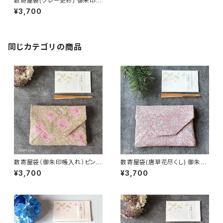
数寄屋袋(グレー更紗) 御朱印帳
入れ 和柄ポーチ Sukiyabag
¥3,700
同じカテゴリの商品
数寄屋袋（御朱印帳入れ）ピンパ
数寄屋袋(唐草花尽くし) 御朱印
ネル・ピンク柄／ウィリアムモリ
帳入れ 和柄ポーチ Sukiyaba
¥3,700
¥3,700
ス生地使用
g