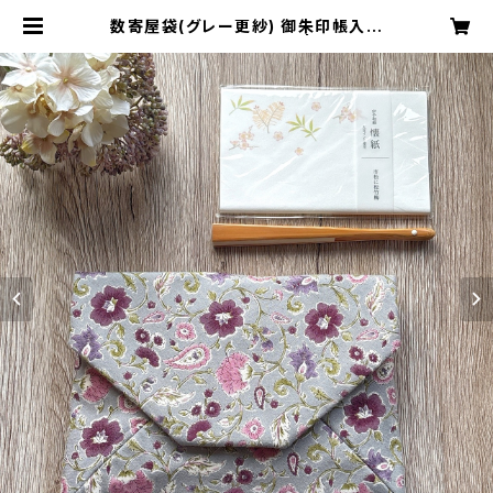
数寄屋袋(グレー更紗) 御朱印帳入れ
和柄ポーチ Sukiyabag | CRAFT
カーニャ