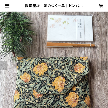
数寄屋袋｜差のつく一品｜ピンパネ
ル・ブラック｜御朱印帳入れにも | C
RAFTカーニャ