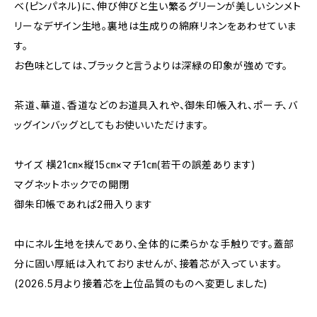
ベ(ピンパネル)に、伸び伸びと生い繁るグリーンが美しいシンメト
リーなデザイン生地。裏地は生成りの綿麻リネンをあわせていま
す。
お色味としては、ブラックと言うよりは深緑の印象が強めです。
茶道、華道、香道などのお道具入れや、御朱印帳入れ、ポーチ、バ
ッグインバッグとしてもお使いいただけます。
サイズ 横21㎝×縦15㎝×マチ1㎝(若干の誤差あります)
マグネットホックでの開閉
御朱印帳であれば2冊入ります
中にネル生地を挟んであり、全体的に柔らかな手触りです。蓋部
分に固い厚紙は入れておりませんが、接着芯が入っています。
(2026.5月より接着芯を上位品質のものへ変更しました)