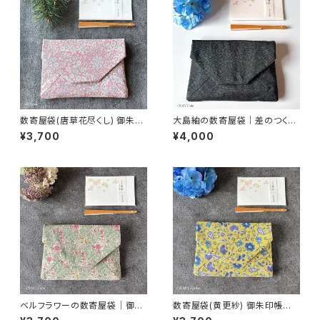
数寄屋袋(唐草花尽くし) 御朱印
大島紬の数寄屋袋｜差のつく一
帳入れ 和柄ポーチ Sukiyaba
点もの｜黒緑菊格子｜御朱印
¥3,700
¥4,000
g
帳入れにも
ベルフラワーの数寄屋袋｜御朱
数寄屋袋(黄更紗) 御朱印帳入
印帳入れ・茶道
れ 和柄ポーチ Sukiyabag