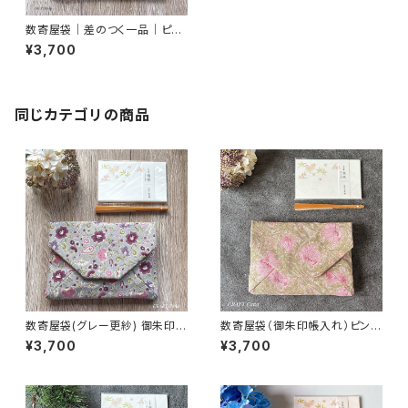
数寄屋袋｜差のつく一品｜ピン
パネル・ブラック｜御朱印帳入れ
¥3,700
にも
同じカテゴリの商品
数寄屋袋(グレー更紗) 御朱印帳
数寄屋袋（御朱印帳入れ）ピンパ
入れ 和柄ポーチ Sukiyabag
ネル・ピンク柄／ウィリアムモリ
¥3,700
¥3,700
ス生地使用