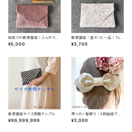
総絞りの数寄屋袋｜ふんわりピ
数寄屋袋｜差のつく一品｜Tuli
ンクグレー｜御朱印帳入れ・茶
ps2｜御朱印帳入れ
¥5,000
¥3,700
道
数寄屋袋サイズ把握サンプル
帯リボン髪飾り｜3段組紐アレ
ンジ・ホワイトシルバー
¥99,999,999
¥3,000