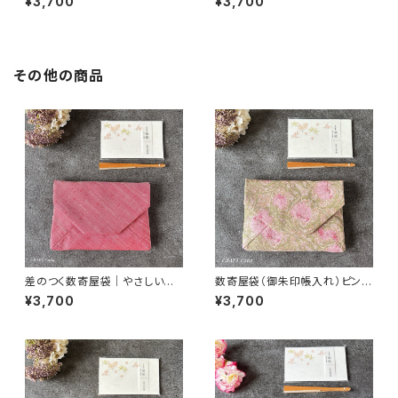
¥3,700
¥3,700
その他の商品
差のつく数寄屋袋｜やさしいピ
数寄屋袋（御朱印帳入れ）ピンパ
ンク紬｜御朱印帳入れ・茶道
ネル・ピンク柄／ウィリアムモリ
¥3,700
¥3,700
ス生地使用