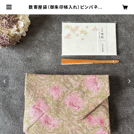
数寄屋袋（御朱印帳入れ）ピンパネル・
ピンク柄／ウィリアムモリス生地使用
| CRAFTカーニャ