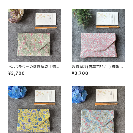
ベルフラワーの数寄屋袋｜御朱
数寄屋袋(唐草花尽くし) 御朱印
印帳入れ・茶道
帳入れ 和柄ポーチ Sukiyaba
¥3,700
¥3,700
g