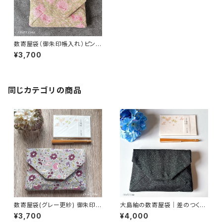
数寄屋袋（御朱印帳入れ）ピンパ
ネル・ピンク柄／ウィリアムモリ
¥3,700
ス生地使用
同じカテゴリの商品
数寄屋袋(グレー更紗) 御朱印帳
大島紬の数寄屋袋｜差のつく一
入れ 和柄ポーチ Sukiyabag
点もの｜黒緑菊格子｜御朱印
¥3,700
¥4,000
帳入れにも