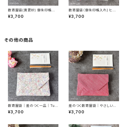
数寄屋袋(黄更紗) 御朱印帳入
数寄屋袋（御朱印帳入れ) ヒヤ
れ 和柄ポーチ Sukiyabag
シンス柄／ウィリアムモリス生地
¥3,700
¥3,700
使用
その他の商品
数寄屋袋｜差のつく一品｜Tuli
差のつく数寄屋袋｜やさしいピ
ps2｜御朱印帳入れ
ンク紬｜御朱印帳入れ・茶道
¥3,700
¥3,700