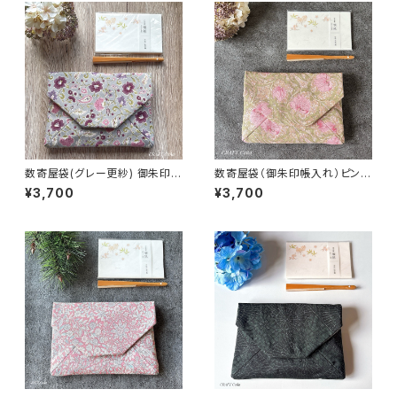
数寄屋袋(グレー更紗) 御朱印帳
数寄屋袋（御朱印帳入れ）ピンパ
入れ 和柄ポーチ Sukiyabag
ネル・ピンク柄／ウィリアムモリ
¥3,700
¥3,700
ス生地使用