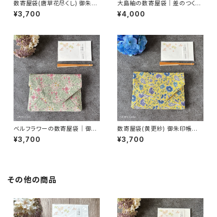
数寄屋袋(唐草花尽くし) 御朱印
大島紬の数寄屋袋｜差のつく一
帳入れ 和柄ポーチ Sukiyaba
点もの｜黒緑菊格子｜御朱印
¥3,700
¥4,000
g
帳入れにも
ベルフラワーの数寄屋袋｜御朱
数寄屋袋(黄更紗) 御朱印帳入
印帳入れ・茶道
れ 和柄ポーチ Sukiyabag
¥3,700
¥3,700
その他の商品