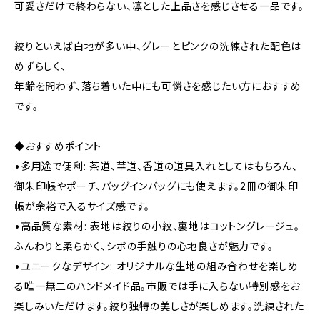
可愛さだけで終わらない、凛とした上品さを感じさせる一品です。
絞りといえば白地が多い中、グレーとピンクの洗練された配色は
めずらしく、
年齢を問わず、落ち着いた中にも可憐さを感じたい方におすすめ
です。
◆おすすめポイント
•多用途で便利: 茶道、華道、香道の道具入れとしてはもちろん、
御朱印帳やポーチ、バッグインバッグにも使えます。2冊の御朱印
帳が余裕で入るサイズ感です。
•高品質な素材: 表地は絞りの小紋、裏地はコットングレージュ。
ふんわりと柔らかく、シボの手触りの心地良さが魅力です。
•ユニークなデザイン: オリジナルな生地の組み合わせを楽しめ
る唯一無二のハンドメイド品。市販では手に入らない特別感をお
楽しみいただけます。絞り独特の美しさが楽しめます。洗練された