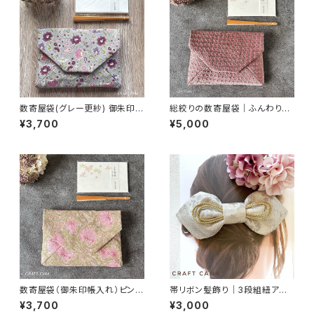
数寄屋袋(グレー更紗) 御朱印帳
総絞りの数寄屋袋｜ふんわりピ
入れ 和柄ポーチ Sukiyabag
ンクグレー｜御朱印帳入れ・茶
¥3,700
¥5,000
道
数寄屋袋（御朱印帳入れ）ピンパ
帯リボン髪飾り｜3段組紐アレ
ネル・ピンク柄／ウィリアムモリ
ンジ・ホワイトシルバー
¥3,700
¥3,000
ス生地使用