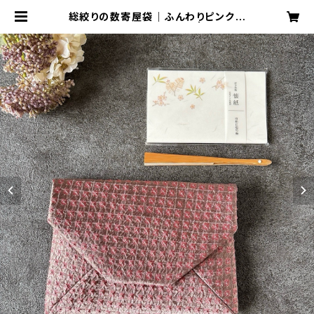
総絞りの数寄屋袋｜ふんわりピンクグ
レー｜御朱印帳入れ・茶道 | CRAFT
カーニャ